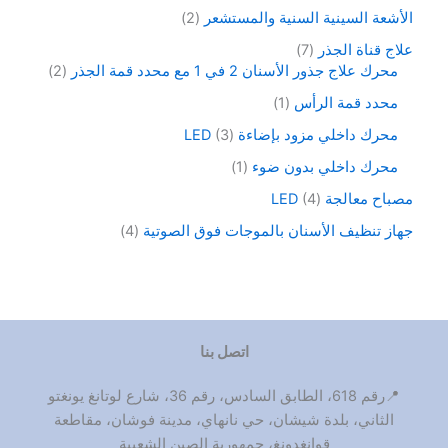
الأشعة السينية السنية والمستشعر
2
علاج قناة الجذر
7
محرك علاج جذور الأسنان 2 في 1 مع محدد قمة الجذر
2
محدد قمة الرأس
1
محرك داخلي مزود بإضاءة LED
3
محرك داخلي بدون ضوء
1
مصباح معالجة LED
4
جهاز تنظيف الأسنان بالموجات فوق الصوتية
4
اتصل بنا
📍رقم 618، الطابق السادس، رقم 36، شارع لوتانغ يونغتو
الثاني، بلدة شيشان، حي نانهاي، مدينة فوشان، مقاطعة
قوانغدونغ، جمهورية الصين الشعبية