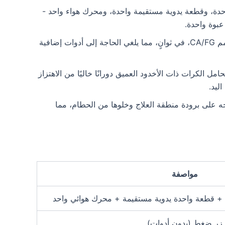
 معاكسة واحدة، وقطعة يدوية مستقيمة واحدة، ومحرك هواء واحد -
عبوة واحدة.
مفتاح تبديل الظرف بدون أدوات بضغطة زر، 2.35 مم CA/FG، في ثوانٍ، مما يلغي الحاجة إلى أدوات إضافية
الكرات ذات الأخدود العميق دورانًا خاليًا من الاهتزاز
وجه على برودة منطقة العلاج وخلوها من الحطام، مما
مواصفة
 + قطعة واحدة يدوية مستقيمة + محرك هوائي واحد
زر ضغط (بدون أدوات)