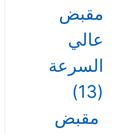
مقبض
عالي
السرعة
13
مقبض