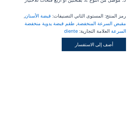
5. موصل من النوع E، بفتحتين أو أربع فتحات للاختيار
رمز المنتج:
المستوى الثاني
التصنيفات:
قبضة الأسنان
,
مقبض السرعة المنخفضة
,
طقم قبضة يدوية منخفضة
السرعة
العلامة التجارية:
diente
أضف إلى الاستفسار