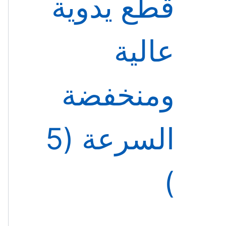
قطع يدوية
عالية
ومنخفضة
السرعة
5