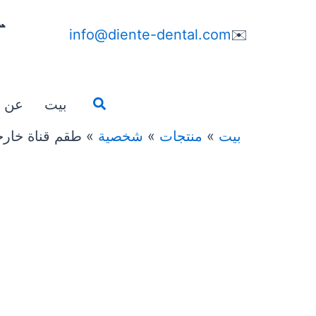

info@diente-dental.com
✉️
يبحث
عن
بيت
فضة السرعة L2
شخصية
منتجات
بيت