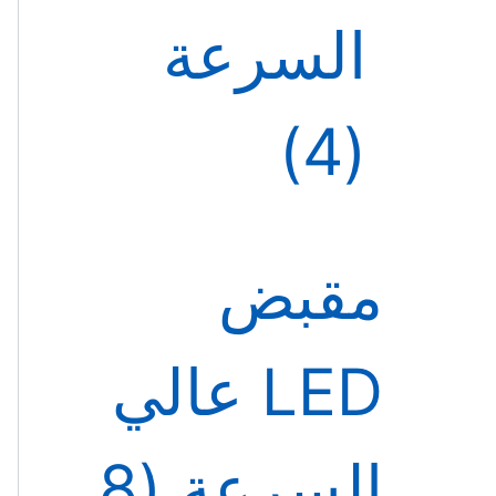
السرعة
4
مقبض
LED عالي
السرعة
8