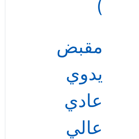
مقبض
يدوي
عادي
عالي